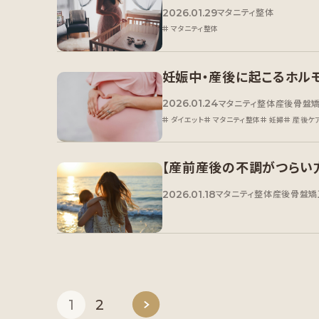
2026.01.29
マタニティ整体
マタニティ整体
妊娠中・産後に起こるホル
2026.01.24
マタニティ整体
産後骨盤
ダイエット
マタニティ整体
妊婦
産後ケ
【産前産後の不調がつらい
2026.01.18
マタニティ整体
産後骨盤矯
1
2