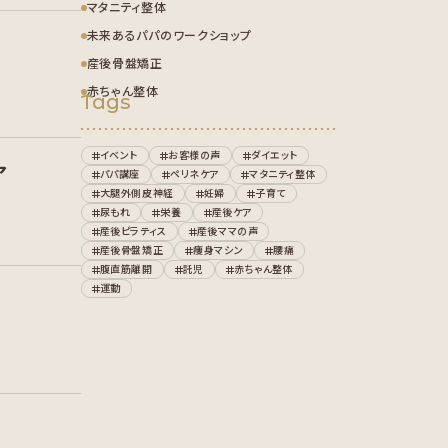
マタニティ整体
未来あるパパのワークショップ
産後骨盤矯正
赤ちゃん整体
Tags
イベント
お客様の声
ダイエット
ア
パパ講座
ペリネケア
マタニティ整体
大腿外側皮神経
妊婦
子育て
尿もれ
栄養
産後ケア
産後ピラティス
産後ママの声
産後骨盤矯正
痩身マシン
腰痛
腹直筋離開
託児
赤ちゃん整体
運動