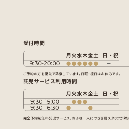
受付時間
月
火
水
木
金
土
日・祝
9:30-20:00
●
●
●
●
●
●
－
ご予約の方を優先で診察しています。日曜・祝日はお休みです。
託児サービス利用時間
月
火
水
木
金
土
日・祝
9:30-15:00
－
●
●
●
－
－
－
9:30-16:30
●
－
－
－
●
－
－
完全予約制無料託児サービス。お子様一人につき専属スタッフが対応