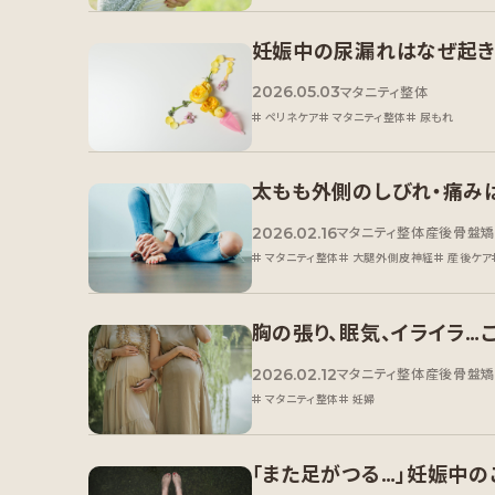
妊娠中の尿漏れはなぜ起き
2026.05.03
マタニティ整体
ペリネケア
マタニティ整体
尿もれ
太もも外側のしびれ・痛み
2026.02.16
マタニティ整体
産後骨盤
マタニティ整体
大腿外側皮神経
産後ケア
胸の張り、眠気、イライラ…
2026.02.12
マタニティ整体
産後骨盤
マタニティ整体
妊婦
「また足がつる…」妊娠中