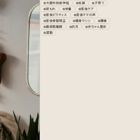
大腿外側皮神経
妊婦
子育て
尿もれ
栄養
産後ケア
産後ピラティス
産後ママの声
産後骨盤矯正
痩身マシン
腰痛
腹直筋離開
託児
赤ちゃん整体
運動