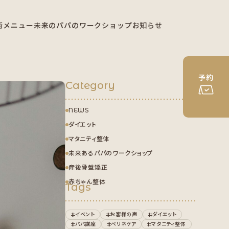
術メニュー
未来のパパのワークショップ
お知らせ
予約
Category
NEWS
ダイエット
マタニティ整体
未来あるパパのワークショップ
産後骨盤矯正
赤ちゃん整体
Tags
イベント
お客様の声
ダイエット
パパ講座
ペリネケア
マタニティ整体