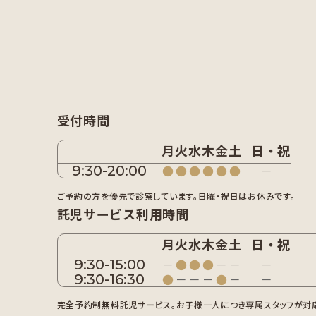
受付時間
月
火
水
木
金
土
日・祝
9:30-20:00
●
●
●
●
●
●
－
ご予約の方を優先で診察しています。日曜・祝日はお休みです。
託児サービス利用時間
月
火
水
木
金
土
日・祝
9:30-15:00
－
●
●
●
－
－
－
9:30-16:30
●
－
－
－
●
－
－
完全予約制無料託児サービス。お子様一人につき専属スタッフが対応