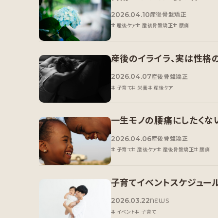
2026.04.10
産後骨盤矯正
産後ケア
産後骨盤矯正
腰痛
産後のイライラ、実は性格
2026.04.07
産後骨盤矯正
子育て
栄養
産後ケア
一生モノの腰痛にしたくな
2026.04.06
産後骨盤矯正
子育て
産後ケア
産後骨盤矯正
腰痛
子育てイベントスケジュー
2026.03.22
NEWS
イベント
子育て