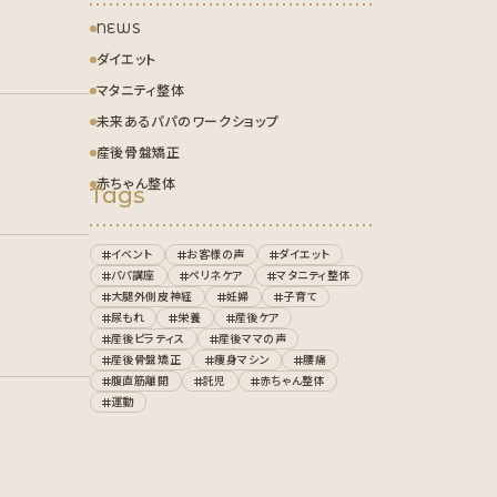
NEWS
ダイエット
マタニティ整体
未来あるパパのワークショップ
産後骨盤矯正
赤ちゃん整体
Tags
イベント
お客様の声
ダイエット
パパ講座
ペリネケア
マタニティ整体
大腿外側皮神経
妊婦
子育て
尿もれ
栄養
産後ケア
産後ピラティス
産後ママの声
産後骨盤矯正
痩身マシン
腰痛
腹直筋離開
託児
赤ちゃん整体
運動