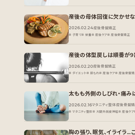
産後の母体回復に欠かせな
2026.02.24
産後骨盤矯正
子育て
栄養
産後ケア
産後骨盤矯正
産後の体型戻しは順番が9
2026.02.20
産後骨盤矯正
ダイエット
尿もれ
産後ケア
産後骨盤矯
太もも外側のしびれ・痛み
2026.02.16
マタニティ整体
産後骨盤
マタニティ整体
大腿外側皮神経
産後ケア
胸の張り、眠気、イライラ…