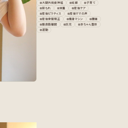
大腿外側皮神経
妊婦
子育て
尿もれ
栄養
産後ケア
産後ピラティス
産後ママの声
産後骨盤矯正
痩身マシン
腰痛
腹直筋離開
託児
赤ちゃん整体
運動