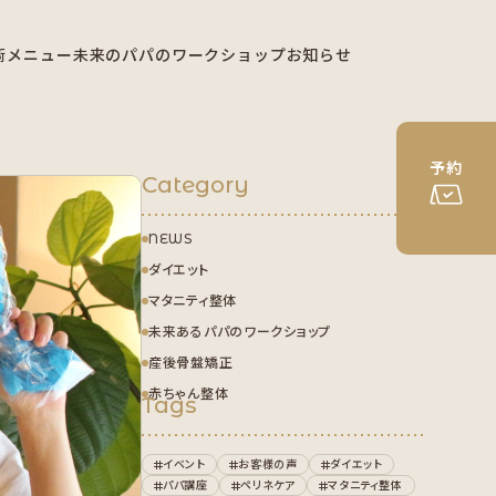
術メニュー
未来のパパのワークショップ
お知らせ
予約
Category
NEWS
ダイエット
マタニティ整体
未来あるパパのワークショップ
産後骨盤矯正
赤ちゃん整体
Tags
イベント
お客様の声
ダイエット
パパ講座
ペリネケア
マタニティ整体