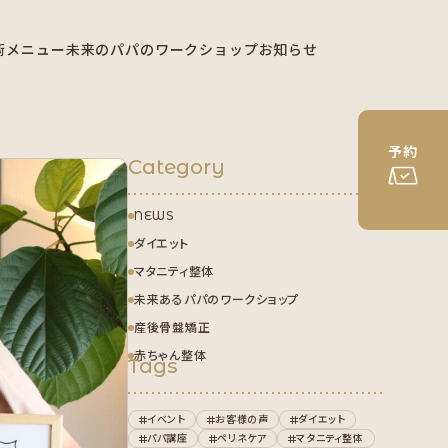
術メニュー
未来のパパのワークショップ
お知らせ
予約
Category
NEWS
ダイエット
マタニティ整体
未来あるパパのワークショップ
産後骨盤矯正
赤ちゃん整体
Tags
イベント
お客様の声
ダイエット
パパ講座
ペリネケア
マタニティ整体