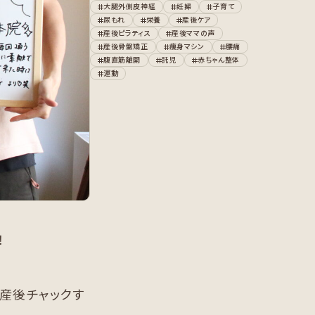
大腿外側皮神経
妊婦
子育て
尿もれ
栄養
産後ケア
産後ピラティス
産後ママの声
産後骨盤矯正
痩身マシン
腰痛
腹直筋離開
託児
赤ちゃん整体
運動
！
産後チャックす