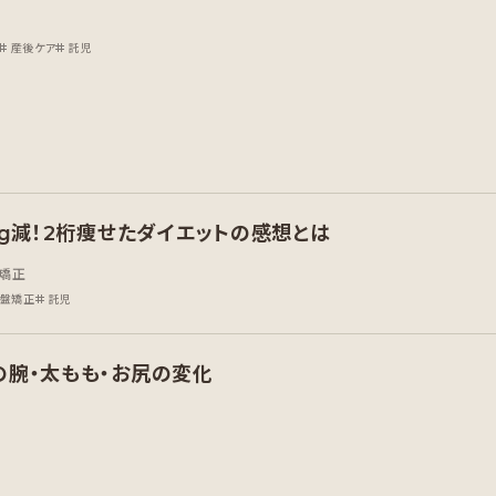
産後ケア
託児
kg減！2桁痩せたダイエットの感想とは
矯正
盤矯正
託児
の腕・太もも・お尻の変化