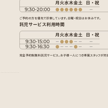
月
火
水
木
金
土
日・祝
9:30-20:00
●
●
●
●
●
●
－
ご予約の方を優先で診察しています。日曜・祝日はお休みです。
託児サービス利用時間
月
火
水
木
金
土
日・祝
9:30-15:00
－
●
●
●
－
－
－
9:30-16:30
●
－
－
－
●
－
－
完全予約制無料託児サービス。お子様一人につき専属スタッフが対応