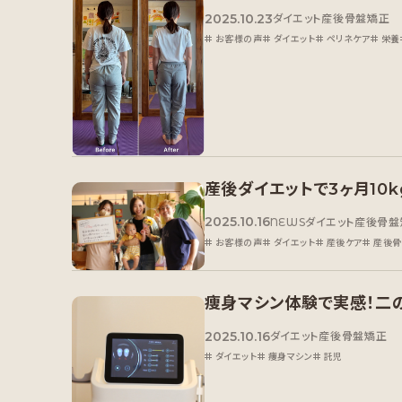
2025.10.23
ダイエット
産後骨盤矯正
お客様の声
ダイエット
ペリネケア
栄養
産後ダイエットで3ヶ月10
2025.10.16
NEWS
ダイエット
産後骨盤
お客様の声
ダイエット
産後ケア
産後骨
痩身マシン体験で実感！二
2025.10.16
ダイエット
産後骨盤矯正
ダイエット
痩身マシン
託児