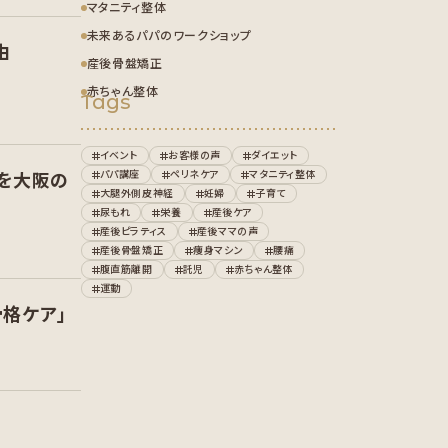
マタニティ整体
未来あるパパのワークショップ
由
産後骨盤矯正
赤ちゃん整体
Tags
イベント
お客様の声
ダイエット
パパ講座
ペリネケア
マタニティ整体
を大阪の
大腿外側皮神経
妊婦
子育て
尿もれ
栄養
産後ケア
産後ピラティス
産後ママの声
産後骨盤矯正
痩身マシン
腰痛
腹直筋離開
託児
赤ちゃん整体
運動
骨格ケア」