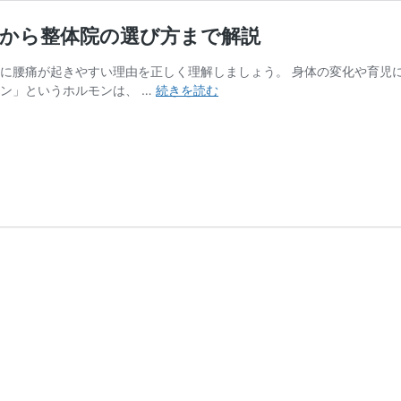
因から整体院の選び方まで解説
後に腰痛が起きやすい理由を正しく理解しましょう。 身体の変化や育児
【大
ン」というホルモンは、 …
続きを読む
阪】
産
後
の
腰
痛
に
整
体
は
効
果
的？
原
因
か