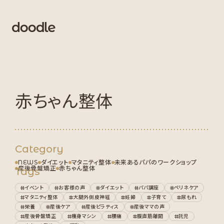
赤ちゃん整体
Category
NEWS
ダイエット
マタニティ整体
未来あるパパのワークショップ
産後骨盤矯正
赤ちゃん整体
Tags
イベント
お客様の声
ダイエット
パパ講座
ペリネケア
マタニティ整体
大腿外側皮神経
妊婦
子育て
尿もれ
栄養
産後ケア
産後ピラティス
産後ママの声
産後骨盤矯正
痩身マシン
腰痛
腹直筋離開
託児