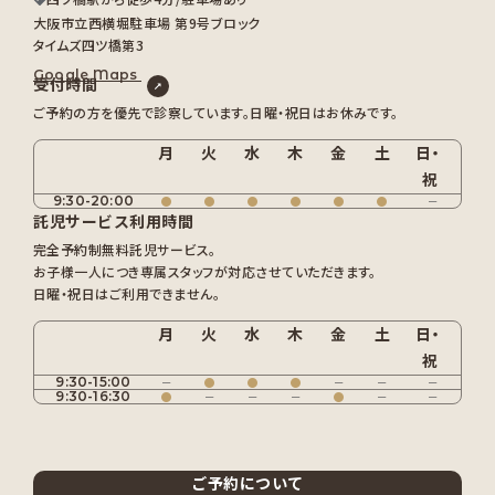
大阪市立西横堀駐車場 第9号ブロック
タイムズ四ツ橋第3
Google Maps
受付時間
ご予約の方を優先で診察しています。日曜・祝日はお休みです。
月
火
水
木
金
土
日・
祝
9:30-20:00
●
●
●
●
●
●
－
託児サービス利用時間
完全予約制無料託児サービス。
お子様一人につき専属スタッフが対応させていただきます。
日曜・祝日はご利用できません。
月
火
水
木
金
土
日・
祝
9:30-15:00
－
●
●
●
－
－
－
9:30-16:30
●
－
－
－
●
－
－
ご予約について