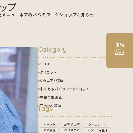
ップ
術メニュー
未来のパパのワークショップ
お知らせ
予約
Category
NEWS
ダイエット
マタニティ整体
未来あるパパのワークショップ
産後骨盤矯正
赤ちゃん整体
Tags
イベント
お客様の声
ダイエット
パパ講座
ペリネケア
マタニティ整体