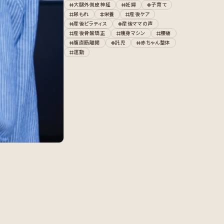
大腿外側皮神経
妊婦
子育て
尿もれ
栄養
産後ケア
産後ピラティス
産後ママの声
産後骨盤矯正
痩身マシン
腰痛
腹直筋離開
託児
赤ちゃん整体
運動